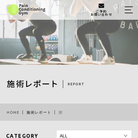
ご予約
お問い合わせ
ホーム
当ジムについて
メニュー
施術レポート
施術の流れ
施術レポート
REPORT
代表プロフィール
運営元情報
HOME
施術レポート
腰
ブログ
WEB予約【直接施術用】
CATEGORY