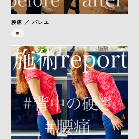
腰痛 ／ バレエ
腰